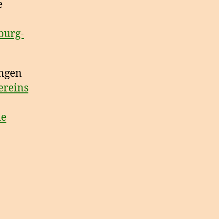
e
burg-
ungen
ereins
de