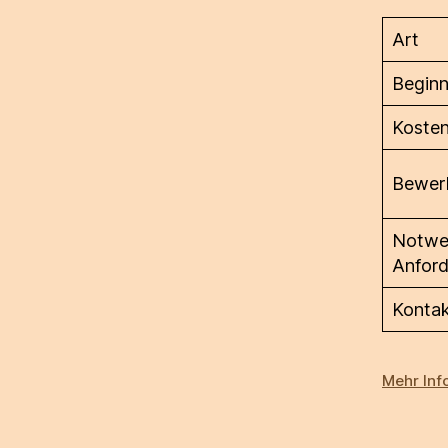
Art
Begin
Koste
Bewerb
Notwe
Anfor
Konta
Mehr Inf