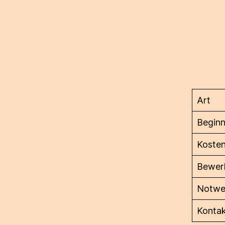
Art
Begin
Koste
Bewerb
Notwe
Konta