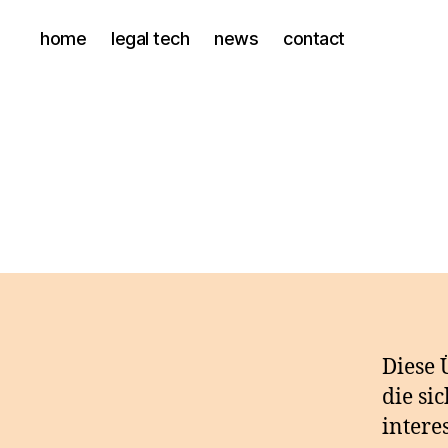
home
legal tech
news
contact
Diese 
die si
intere