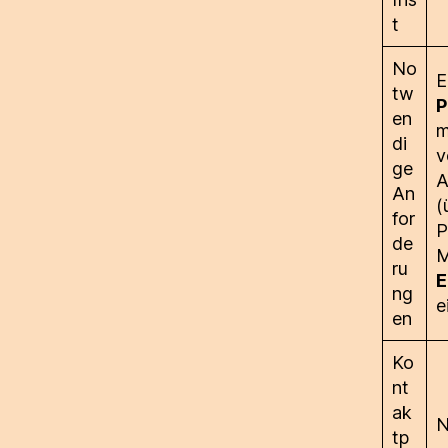
t
No
E
tw
P
en
m
di
v
ge
A
An
(
for
P
de
M
ru
E
ng
e
en
Ko
nt
ak
N
tp