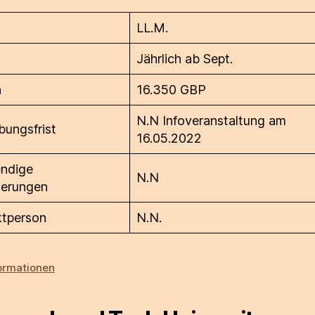
LL.M.
n
Jährlich ab Sept.
n
16.350 GBP
N.N Infoveranstaltung am
ungsfrist
16.05.2022
ndige
N.N
derungen
ktperson
N.N.
ormationen