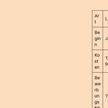
Ar
L
t
Be
gin
J
n
Ko
1
st
9
en
Be
we
rb
un
1
gs
fris