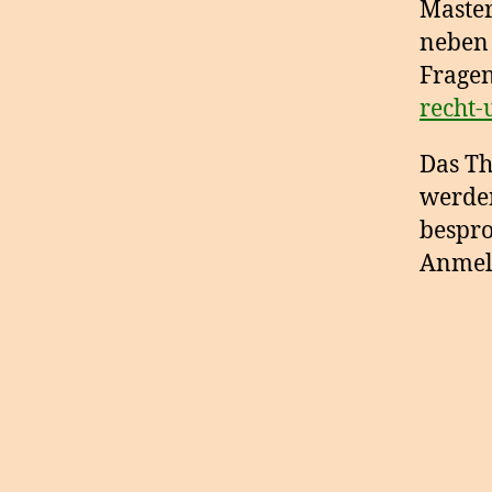
Master
neben 
Fragen
recht-
Das Th
werd
bespro
Anmel