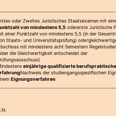
rstes oder Zweites Juristisches Staatsexamen mit ein
unktzahl von mindestens 5,5
odererste Juristische 
it einer Punktzahl von mindestens 5,5 (in der Gesamt
on Staats- und Universitätsprüfung)
oder
gleichwertig
bschluss mit mindestens acht Semestern Regelstudien
über die Gleichwertigkeit entscheidet der
rüfungsausschuss)
indestens
einjährige qualifizierte berufspraktisch
rfahrung
Nachweis der studiengangsspezifischen Eig
inem
Eignungsverfahren
.N.