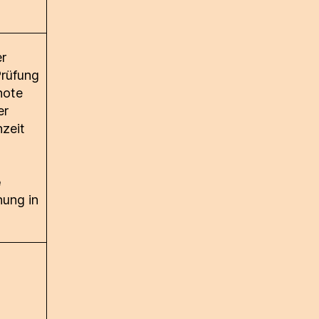
er
Prüfung
note
er
zeit
e
nung in